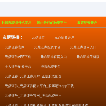
炒股配资是什么意思
国内最好的融资平台
股票配资开户
友情链接：
元鼎证券
元鼎证券开户
期指IC0
7881.40
+26.20
+0.33%
元鼎证券官网
元鼎证券配资平台
元鼎证券登录入口
元鼎证券APP下载
元鼎证券官网入口
元鼎证券手机版
十大证券配资平台
股票配资平台
元鼎证券_元鼎证券开户_正规股票配资
元鼎证券_元鼎证券配资平台_股票配资app下载
元鼎证券_元鼎证券官网_股票配资开户
元鼎证券_元鼎证券配资平台_股票配资开户官网注册通道