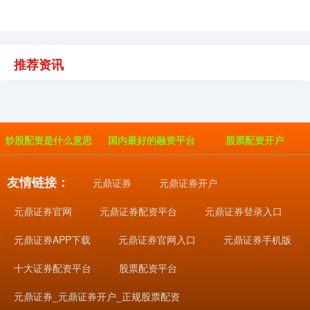
推荐资讯
炒股配资是什么意思
国内最好的融资平台
股票配资开户
友情链接：
元鼎证券
元鼎证券开户
元鼎证券官网
元鼎证券配资平台
元鼎证券登录入口
元鼎证券APP下载
元鼎证券官网入口
元鼎证券手机版
十大证券配资平台
股票配资平台
元鼎证券_元鼎证券开户_正规股票配资