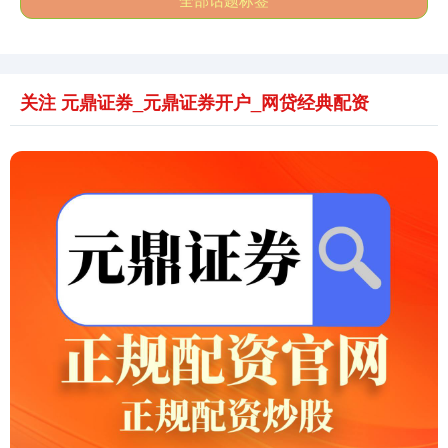
关注 元鼎证券_元鼎证券开户_网贷经典配资